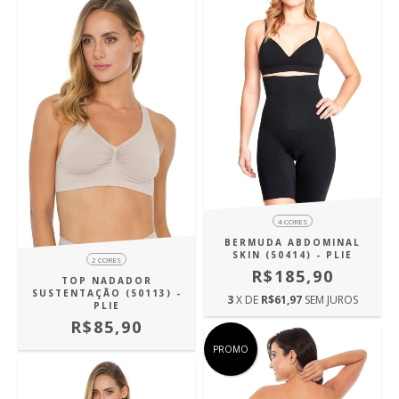
4 CORES
BERMUDA ABDOMINAL
SKIN (50414) - PLIE
2 CORES
R$185,90
TOP NADADOR
SUSTENTAÇÃO (50113) -
3
X DE
R$61,97
SEM JUROS
PLIE
R$85,90
PROMO