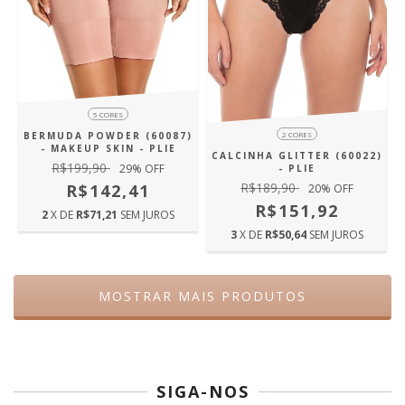
5 CORES
BERMUDA POWDER (60087)
2 CORES
- MAKEUP SKIN - PLIE
CALCINHA GLITTER (60022)
R$199,90
29
% OFF
- PLIE
R$189,90
R$142,41
20
% OFF
R$151,92
2
X DE
R$71,21
SEM JUROS
3
X DE
R$50,64
SEM JUROS
MOSTRAR MAIS PRODUTOS
SIGA-NOS