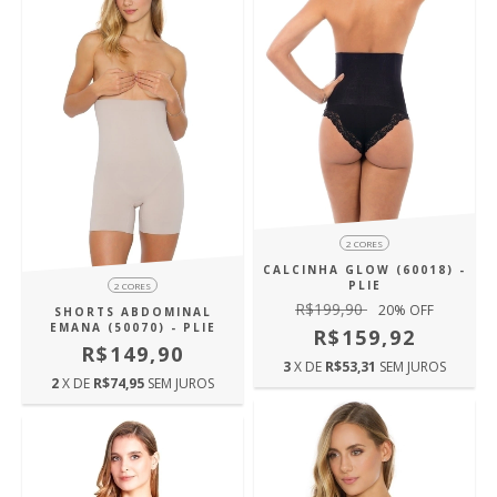
2 CORES
CALCINHA GLOW (60018) -
PLIE
2 CORES
R$199,90
20
% OFF
SHORTS ABDOMINAL
EMANA (50070) - PLIE
R$159,92
R$149,90
3
X DE
R$53,31
SEM JUROS
2
X DE
R$74,95
SEM JUROS