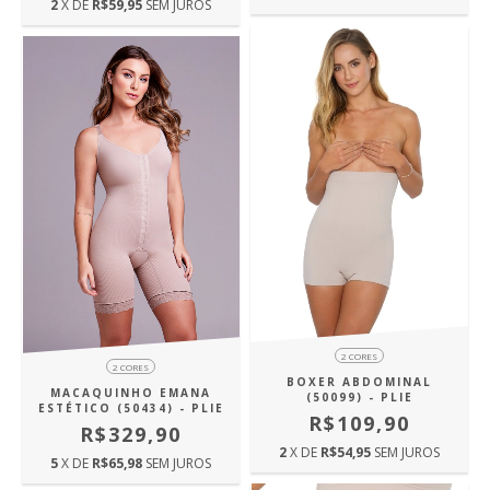
2
X DE
R$59,95
SEM JUROS
2 CORES
2 CORES
BOXER ABDOMINAL
MACAQUINHO EMANA
(50099) - PLIE
ESTÉTICO (50434) - PLIE
R$109,90
R$329,90
2
X DE
R$54,95
SEM JUROS
5
X DE
R$65,98
SEM JUROS