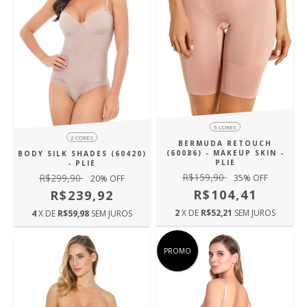
5 CORES
2 CORES
BERMUDA RETOUCH
(60086) - MAKEUP SKIN -
BODY SILK SHADES (60420)
PLIE
- PLIE
R$159,90
R$299,90
35
% OFF
20
% OFF
R$104,41
R$239,92
2
X DE
R$52,21
SEM JUROS
4
X DE
R$59,98
SEM JUROS
PROMO