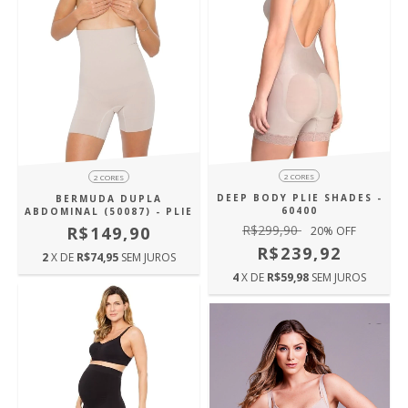
2 CORES
2 CORES
DEEP BODY PLIE SHADES -
BERMUDA DUPLA
60400
ABDOMINAL (50087) - PLIE
R$299,90
R$149,90
20
% OFF
R$239,92
2
X DE
R$74,95
SEM JUROS
4
X DE
R$59,98
SEM JUROS