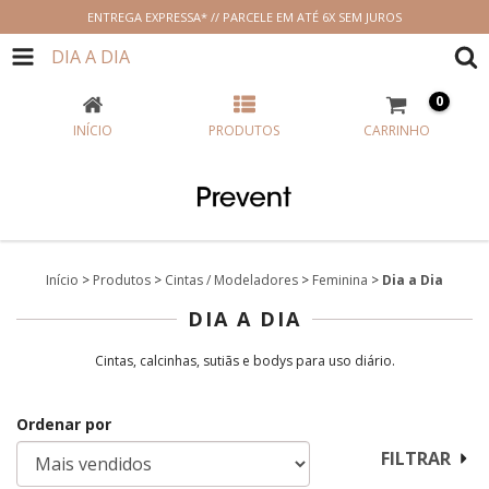
ENTREGA EXPRESSA* // PARCELE EM ATÉ 6X SEM JUROS
DIA A DIA
0
INÍCIO
PRODUTOS
CARRINHO
Início
>
Produtos
>
Cintas / Modeladores
>
Feminina
>
Dia a Dia
DIA A DIA
Cintas, calcinhas, sutiãs e bodys para uso diário.
Ordenar por
FILTRAR