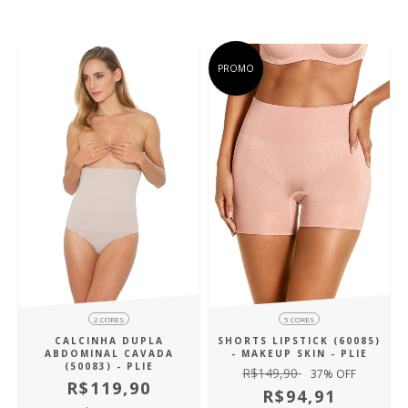
PROMO
2 CORES
5 CORES
CALCINHA DUPLA
SHORTS LIPSTICK (60085)
ABDOMINAL CAVADA
- MAKEUP SKIN - PLIE
(50083) - PLIE
R$149,90
37
% OFF
R$119,90
R$94,91