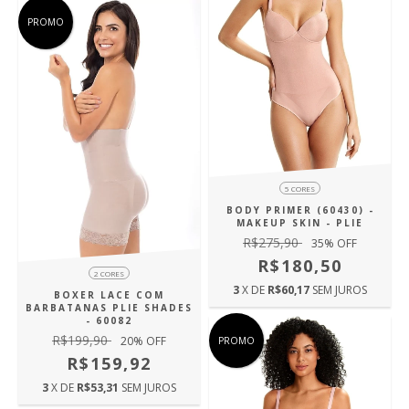
PROMO
5 CORES
BODY PRIMER (60430) -
MAKEUP SKIN - PLIE
R$275,90
35
% OFF
R$180,50
2 CORES
3
X DE
R$60,17
SEM JUROS
BOXER LACE COM
BARBATANAS PLIE SHADES
- 60082
R$199,90
20
% OFF
PROMO
R$159,92
3
X DE
R$53,31
SEM JUROS