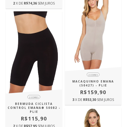
2
X DE
R$74,36
SEM JUROS
2 CORES
MACAQUINHO EMANA
(50427) - PLIE
R$159,90
2 CORES
3
X DE
R$53,30
SEM JUROS
BERMUDA CICLISTA
CONTROL EMANA® 50082 -
PLIE
R$115,90
2
X DE
R$57,95
SEM JUROS