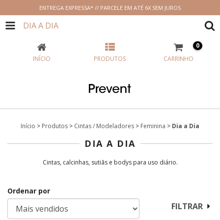
ENTREGA EXPRESSA* // PARCELE EM ATÉ 6X SEM JUROS
DIA A DIA
0
INÍCIO
PRODUTOS
CARRINHO
Início
>
Produtos
>
Cintas / Modeladores
>
Feminina
>
Dia a Dia
DIA A DIA
Cintas, calcinhas, sutiãs e bodys para uso diário.
Ordenar por
FILTRAR