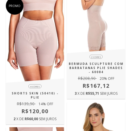
PROMO
2 CORES
BERMUDA SCULPTURE COM
BARBATANAS PLIE SHADES
- 60084
R$208,90
20
% OFF
R$167,12
4 CORES
3
X DE
R$55,71
SEM JUROS
SHORTS SKIN (50410) -
PLIE
R$139,90
14
% OFF
R$120,00
2
X DE
R$60,00
SEM JUROS