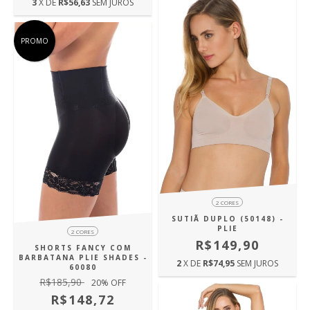
3
X DE
R$56,63
SEM JUROS
PROMO
2 CORES
SUTIÃ DUPLO (50148) -
PLIE
2 CORES
R$149,90
SHORTS FANCY COM
BARBATANA PLIE SHADES -
2
X DE
R$74,95
SEM JUROS
60080
R$185,90
20
% OFF
R$148,72