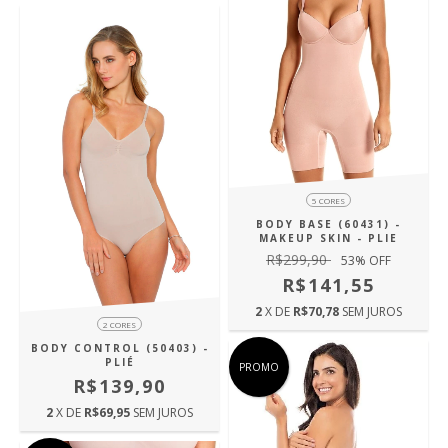
5 CORES
BODY BASE (60431) -
MAKEUP SKIN - PLIE
R$299,90
53
% OFF
R$141,55
2
X DE
R$70,78
SEM JUROS
2 CORES
BODY CONTROL (50403) -
PLIÉ
PROMO
R$139,90
2
X DE
R$69,95
SEM JUROS